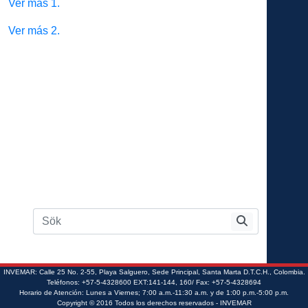
Ver más 1.
Ver más 2.
INVEMAR: Calle 25 No. 2-55, Playa Salguero, Sede Principal, Santa Marta D.T.C.H., Colombia.
Teléfonos: +57-5-4328600 EXT:141-144, 160/ Fax: +57-5-4328694
Horario de Atención: Lunes a Viernes; 7:00 a.m.-11:30 a.m. y de 1:00 p.m.-5:00 p.m.
Copyright © 2016 Todos los derechos reservados - INVEMAR