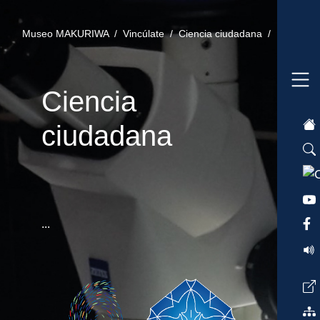
Museo MAKURIWA /
Vincúlate /
Ciencia ciudadana /
Ciencia
ciudadana
...