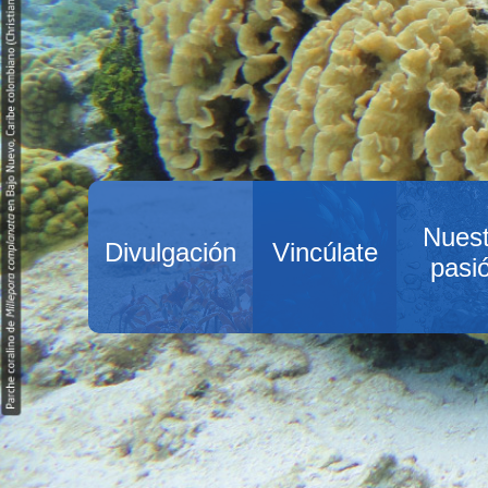
Nuest
Divulgación
Vincúlate
pasi