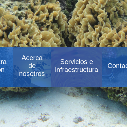
Acerca
ra
Servicios e
de
Conta
ón
infraestructura
nosotros