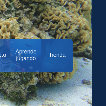
Aprende
cto
Tienda
jugando