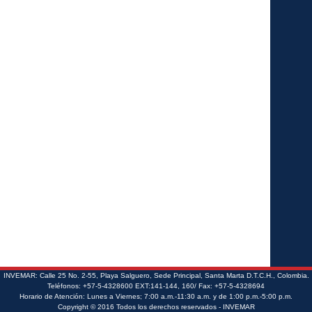
INVEMAR: Calle 25 No. 2-55, Playa Salguero, Sede Principal, Santa Marta D.T.C.H., Colombia.
Teléfonos: +57-5-4328600 EXT:141-144, 160/ Fax: +57-5-4328694
Horario de Atención: Lunes a Viernes; 7:00 a.m.-11:30 a.m. y de 1:00 p.m.-5:00 p.m.
Copyright © 2016 Todos los derechos reservados - INVEMAR