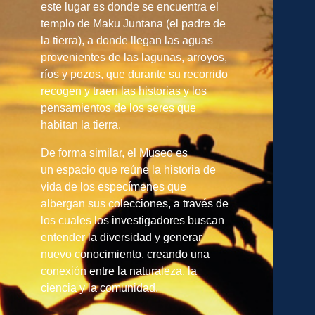
este lugar es donde se encuentra el
templo de Maku Juntana (el padre de
la tierra), a donde llegan las aguas
provenientes de las lagunas, arroyos,
ríos y pozos, que durante su recorrido
recogen y traen las historias y los
pensamientos de los seres que
habitan la tierra.
De forma similar, el Museo es
un espacio que reúne la historia de
vida de los especímenes que
albergan sus colecciones, a través de
los cuales los investigadores buscan
entender la diversidad y generar
nuevo conocimiento, creando una
conexión entre la naturaleza, la
ciencia y la comunidad.