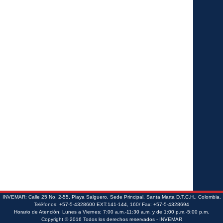
INVEMAR: Calle 25 No. 2-55, Playa Salguero, Sede Principal, Santa Marta D.T.C.H., Colombia.
Teléfonos: +57-5-4328600 EXT:141-144, 160/ Fax: +57-5-4328694
Horario de Atención: Lunes a Viernes; 7:00 a.m.-11:30 a.m. y de 1:00 p.m.-5:00 p.m.
Copyright © 2016 Todos los derechos reservados - INVEMAR