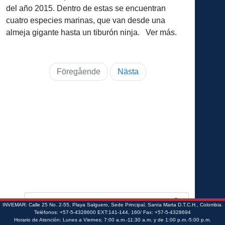
del año 2015. Dentro de estas se encuentran
cuatro especies marinas, que van desde una
almeja gigante hasta un tiburón ninja. Ver más.
Föregående
Nästa
INVEMAR: Calle 25 No. 2-55, Playa Salguero, Sede Principal, Santa Marta D.T.C.H., Colombia.
Teléfonos: +57-5-4328600 EXT:141-144, 160/ Fax: +57-5-4328694
Horario de Atención: Lunes a Viernes; 7:00 a.m.-11:30 a.m. y de 1:00 p.m.-5:00 p.m.