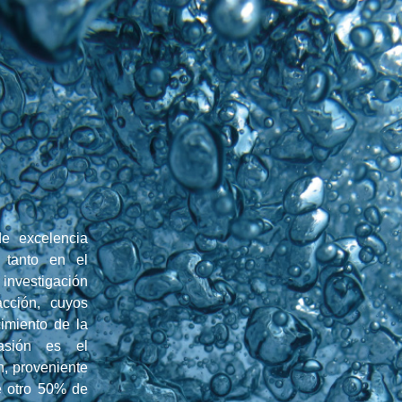
/
de excelencia
 tanto en el
investigación
acción, cuyos
cimiento de la
pasión es el
, proveniente
e otro 50% de