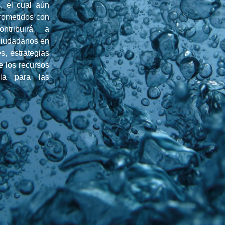
, el cual aún
rometidos con
ntribuirá a
 ciudadanos en
s, estrategias
e los recursos
ia para las