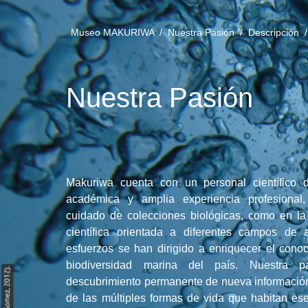
Museo MAKURIWA /
Nuestra Pasión /
Descripción 
Nuestra Pasión
Makuriwa cuenta con un personal científico 
académica y amplia experiencia profesional,
cuidado de colecciones biológicas, como en la 
científica orientada a diferentes campos de 
esfuerzos se han dirigido a enriquecer el cono
biodiversidad marina del país. Nuestra 
descubrimiento permanente de nueva información
de las múltiples formas de vida que habitan es