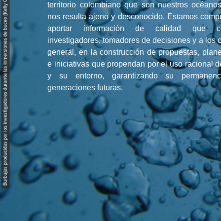
territorio colombiano que son nuestros océanos
nos resulta ajeno y desconocido. Estamos comp
aportar información de calidad que co
investigadores, tomadores de decisiones y a los
general, en la construcción de propuestas, plane
e iniciativas que propendan por el uso racional d
y su entorno, garantizando su permanenc
generaciones futuras.