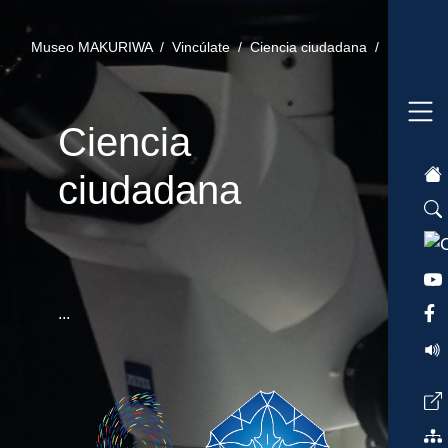
Museo MAKURIWA /
Vincúlate /
Ciencia ciudadana /
Ciencia
ciudadana
...