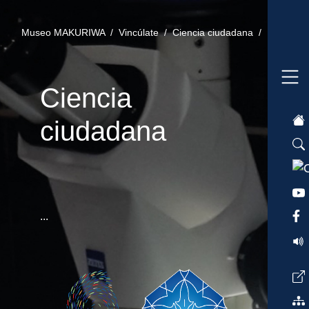
Museo MAKURIWA /
Vincúlate /
Ciencia ciudadana /
Ciencia
ciudadana
...