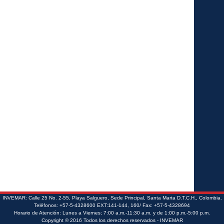
INVEMAR: Calle 25 No. 2-55, Playa Salguero, Sede Principal, Santa Marta D.T.C.H., Colombia.
Teléfonos: +57-5-4328600 EXT:141-144, 160/ Fax: +57-5-4328694
Horario de Atención: Lunes a Viernes; 7:00 a.m.-11:30 a.m. y de 1:00 p.m.-5:00 p.m.
Copyright © 2016 Todos los derechos reservados - INVEMAR