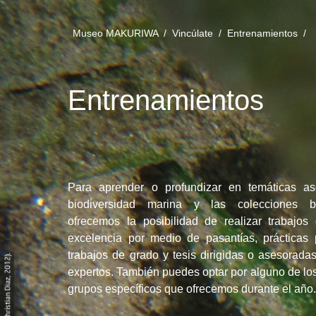
Museo MAKURIWA /
Vincúlate /
Entrenamientos /
Entrenamientos
Para aprender o profundizar en temáticas as
biodiversidad marina y las colecciones bi
ofrecemos la posibilidad de realizar trabajos 
excelencia por medio de pasantías, prácticas p
trabajos de grado y tesis dirigidas o asesorada
expertos. También puedes optar por alguno de lo
grupos específicos que ofrecemos durante el año