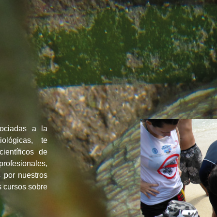
ociadas a la
ológicas, te
científicos de
rofesionales,
s por nuestros
s cursos sobre
.