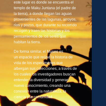
este lugar es donde se encuentra el
templo de Maku Juntana (el padre de
la tierra), a donde llegan las aguas
provenientes de las lagunas, arroyos,
ríos y pozos, que durante su recorrido
recogen y traen las historias y los
pensamientos de los seres que
habitan la tierra.
De forma similar, el Museo es
un espacio que reúne la historia de
vida de los especímenes que
albergan sus colecciones, a través de
los cuales los investigadores buscan
entender la diversidad y generar
nuevo conocimiento, creando una
conexión entre la naturaleza, la
ciencia y la comunidad.