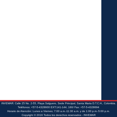
INVEMAR: Calle 25 No. 2-55, Playa Salguero, Sede Principal, Santa Marta D.T.C.H., Colombia.
Teléfonos: +57-5-4328600 EXT:141-144, 160/ Fax: +57-5-4328694
Horario de Atención: Lunes a Viernes; 7:00 a.m.-11:30 a.m. y de 1:00 p.m.-5:00 p.m.
Copyright © 2016 Todos los derechos reservados - INVEMAR