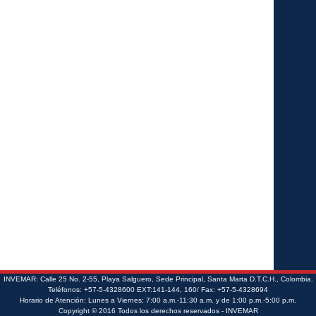
INVEMAR: Calle 25 No. 2-55, Playa Salguero, Sede Principal, Santa Marta D.T.C.H., Colombia.
Teléfonos: +57-5-4328600 EXT:141-144, 160/ Fax: +57-5-4328694
Horario de Atención: Lunes a Viernes; 7:00 a.m.-11:30 a.m. y de 1:00 p.m.-5:00 p.m.
Copyright © 2016 Todos los derechos reservados - INVEMAR