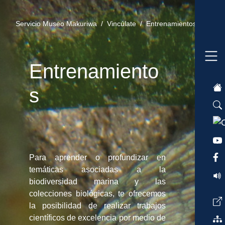
Servicio Museo Makuriwa /
Vincúlate /
Entrenamientos /
Entrenamiento
s
Para aprender o profundizar en
temáticas asociadas a la
biodiversidad marina y las
colecciones biológicas, te ofrecemos
la posibilidad de realizar trabajos
científicos de excelencia por medio de