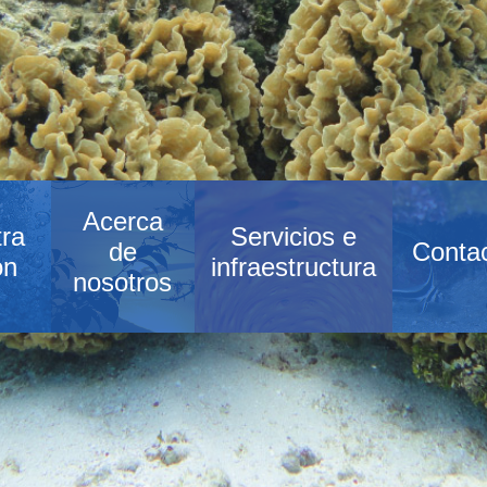
Acerca
ra
Servicios e
de
Conta
ón
infraestructura
nosotros