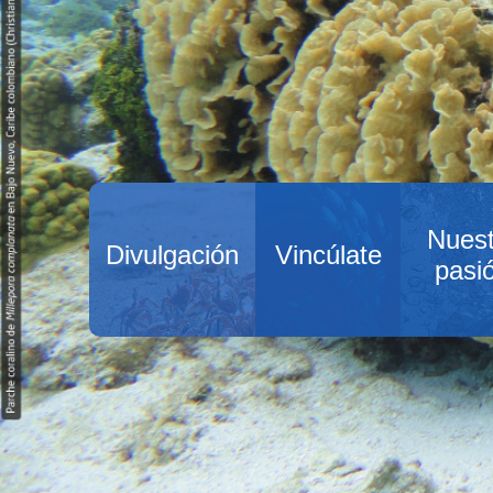
Nuest
Divulgación
Vincúlate
pasi