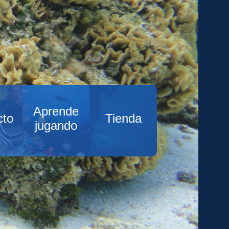
Aprende
cto
Tienda
jugando