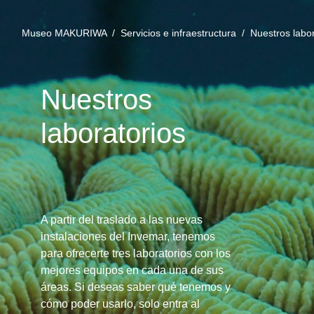
Museo MAKURIWA /
Servicios e infraestructura /
Nuestros labo
Nuestros
laboratorios
A partir del traslado a las nuevas
instalaciones del Invemar, tenemos
para ofrecerte tres laboratorios con los
mejores equipos en cada una de sus
áreas. Si deseas saber qué tenemos y
cómo poder usarlo, solo entra al