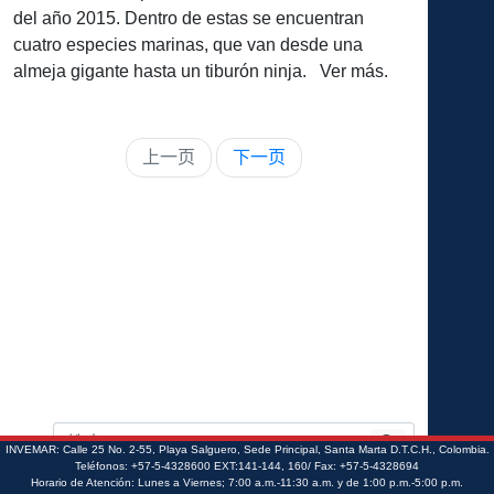
del año 2015. Dentro de estas se encuentran
cuatro especies marinas, que van desde una
almeja gigante hasta un tiburón ninja. Ver más.
上一页
下一页
INVEMAR: Calle 25 No. 2-55, Playa Salguero, Sede Principal, Santa Marta D.T.C.H., Colombia.
Teléfonos: +57-5-4328600 EXT:141-144, 160/ Fax: +57-5-4328694
Horario de Atención: Lunes a Viernes; 7:00 a.m.-11:30 a.m. y de 1:00 p.m.-5:00 p.m.