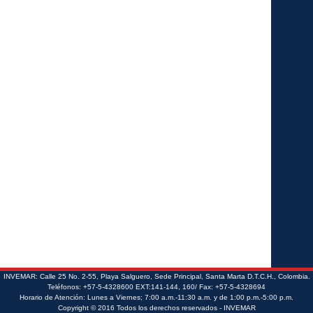
INVEMAR: Calle 25 No. 2-55, Playa Salguero, Sede Principal, Santa Marta D.T.C.H., Colombia.
Teléfonos: +57-5-4328600 EXT:141-144, 160/ Fax: +57-5-4328694
Horario de Atención: Lunes a Viernes; 7:00 a.m.-11:30 a.m. y de 1:00 p.m.-5:00 p.m.
Copyright © 2016 Todos los derechos reservados - INVEMAR