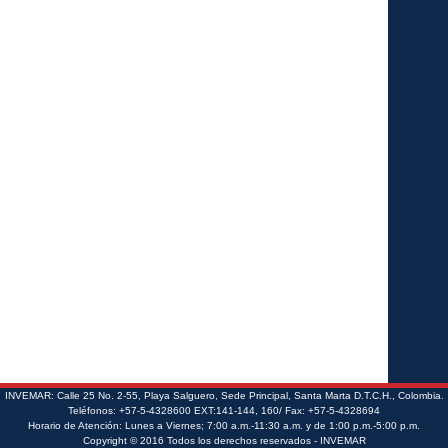
INVEMAR: Calle 25 No. 2-55, Playa Salguero, Sede Principal, Santa Marta D.T.C.H., Colombia.
Teléfonos: +57-5-4328600 EXT:141-144, 160/ Fax: +57-5-4328694
Horario de Atención: Lunes a Viernes; 7:00 a.m.-11:30 a.m. y de 1:00 p.m.-5:00 p.m.
Copyright © 2016 Todos los derechos reservados - INVEMAR