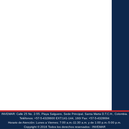
INVEMAR: Calle 25 No. 2-55, Playa Salguero, Sede Principal, Santa Marta D.T.C.H., Colombia.
Teléfonos: +57-5-4328600 EXT:141-144, 160/ Fax: +57-5-4328694
Horario de Atención: Lunes a Viernes; 7:00 a.m.-11:30 a.m. y de 1:00 p.m.-5:00 p.m.
Copyright © 2016 Todos los derechos reservados - INVEMAR