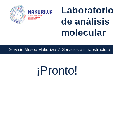
Laboratorio
de análisis
molecular
Servicio Museo Makuriwa /
Servicios e infraestructura /
Nuestro
¡Pronto!