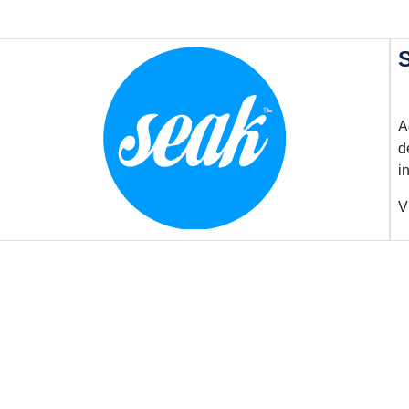
A
d
i
V