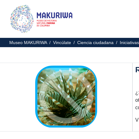
Museo MAKURIWA /
Vincúlate /
Ciencia ciudadana /
Iniciativ
¿
o
c
V