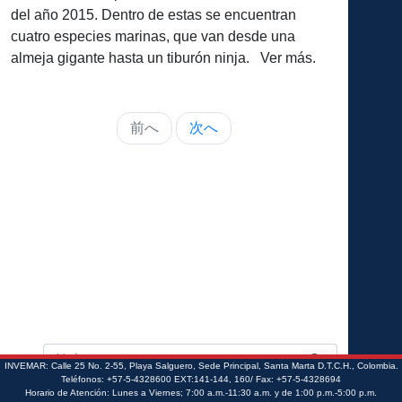
del año 2015. Dentro de estas se encuentran
cuatro especies marinas, que van desde una
almeja gigante hasta un tiburón ninja. Ver más.
前へ
次へ
INVEMAR: Calle 25 No. 2-55, Playa Salguero, Sede Principal, Santa Marta D.T.C.H., Colombia.
Teléfonos: +57-5-4328600 EXT:141-144, 160/ Fax: +57-5-4328694
Horario de Atención: Lunes a Viernes; 7:00 a.m.-11:30 a.m. y de 1:00 p.m.-5:00 p.m.