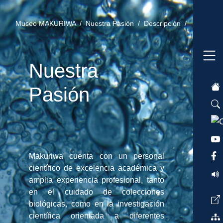
Museo MAKURIWA /
Nuestra Pasión /
Descripción /
Nuestra
Pasión
Makuriwa cuenta con un personal
científico de excelencia académica y
amplia experiencia profesional, tanto
en el cuidado de colecciones
biológicas, como en la investigación
científica orientada a diferentes