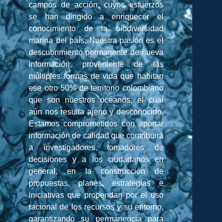
campos de acción, cuyos esfuerzos
se han dirigido a enriquecer el
conocimiento de la biodiversidad
marina del país. Nuestra pasión es el
descubrimiento permanente de nueva
información, proveniente de las
múltiples formas de vida que habitan
ese otro 50% de territorio colombiano
que son nuestros océanos, el cual
aún nos resulta ajeno y desconocido.
Estamos comprometidos con aportar
información de calidad que contribuirá
a investigadores, tomadores de
decisiones y a los ciudadanos en
general, en la construcción de
propuestas, planes, estrategias e
iniciativas que propendan por el uso
racional de los recursos y su entorno,
garantizando su permanencia para