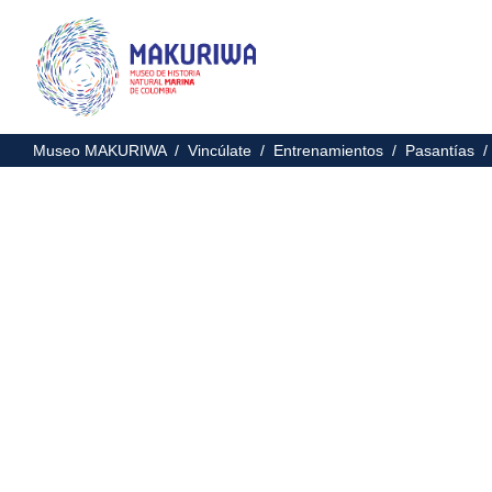
Museo MAKURIWA /
Vincúlate /
Entrenamientos /
Pasantías 