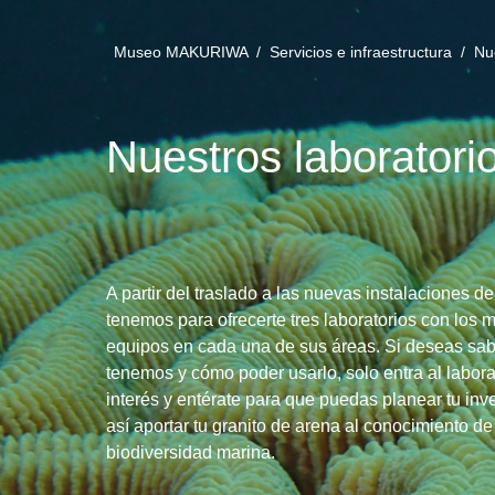
Museo MAKURIWA /
Servicios e infraestructura /
Nu
Nuestros laboratori
A partir del traslado a las nuevas instalaciones de
tenemos para ofrecerte tres laboratorios con los 
equipos en cada una de sus áreas. Si deseas sa
tenemos y cómo poder usarlo, solo entra al labora
interés y entérate para que puedas planear tu inv
así aportar tu granito de arena al conocimiento de
biodiversidad marina.