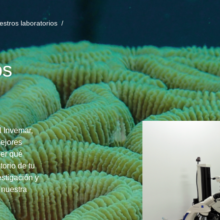
estros laboratorios /
os
l Invemar,
mejores
ber qué
torio de tu
estigación y
 nuestra