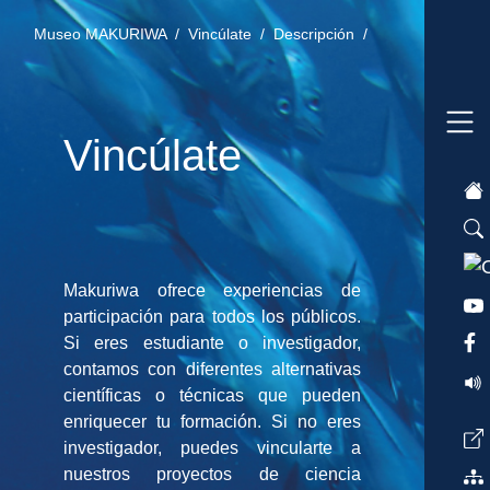
Museo MAKURIWA /
Vincúlate /
Descripción /
Vincúlate
Makuriwa ofrece experiencias de
participación para todos los públicos.
Si eres estudiante o investigador,
contamos con diferentes alternativas
científicas o técnicas que pueden
enriquecer tu formación. Si no eres
investigador, puedes vincularte a
nuestros proyectos de ciencia