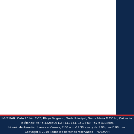
INVEMAR: Calle 25 No. 2-55, Playa Salguero, Sede Principal, Santa Marta D.T.C.H., Colombia.
Teléfonos: +57-5-4328600 EXT:141-144, 160/ Fax: +57-5-4328694
Horario de Atención: Lunes a Viernes; 7:00 a.m.-11:30 a.m. y de 1:00 p.m.-5:00 p.m.
Copyright © 2016 Todos los derechos reservados - INVEMAR